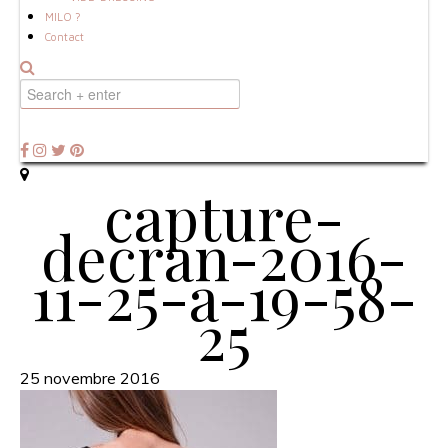
MILO ?
Contact
capture-
decran-2016-
11-25-a-19-58-
25
25 novembre 2016