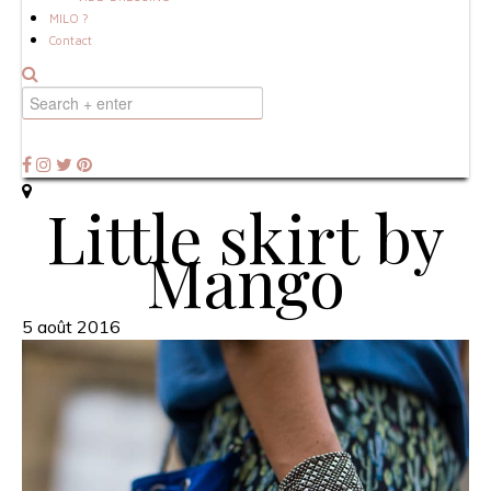
MILO ?
Contact
Little skirt by
Mango
5 août 2016