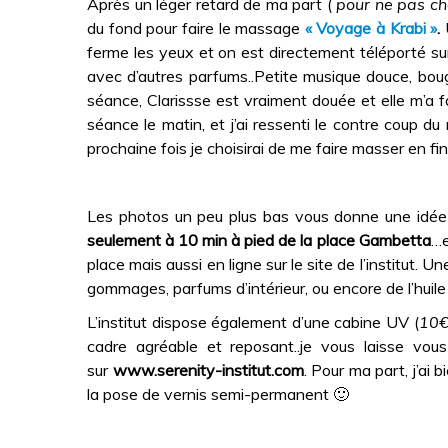
Après un léger retard de ma part (
pour ne pas ch
du fond pour faire le massage
« Voyage à Krabi »
.
U
ferme les yeux et on est directement téléporté s
avec d’autres parfums..Petite musique douce, boug
séance, Clarissse est vraiment douée et elle m’a fai
séance le matin, et j’ai ressenti le contre coup d
prochaine fois je choisirai de me faire masser en fin
Les photos un peu plus bas vous donne une idée d
seulement à 10 min à pied de la place Gambetta
…e
place mais aussi en ligne sur le site de l’institut.
gommages, parfums d’intérieur, ou encore de l’huile p
L’institut dispose également d’une cabine UV (
10€
cadre agréable et reposant..je vous laisse vou
sur
www.serenity-institut.com
. Pour ma part, j’ai
la pose de vernis semi-permanent 🙂