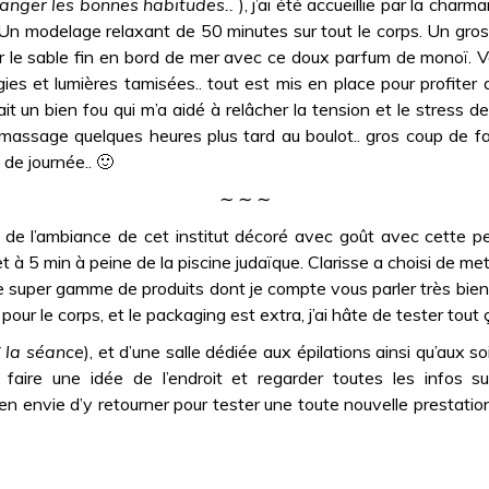
anger les bonnes habitudes..
), j’ai été accueillie par la charm
n modelage relaxant de 50 minutes sur tout le corps. Un gros pl
ur le sable fin en bord de mer avec ce doux parfum de monoï. 
ies et lumières tamisées.. tout est mis en place pour profite
t un bien fou qui m’a aidé à relâcher la tension et le stress de
u massage quelques heures plus tard au boulot.. gros coup de fat
 de journée.. 🙂
∼ ∼ ∼
e l’ambiance de cet institut décoré avec goût avec cette peti
t à 5 min à peine de la piscine judaïque. Clarisse a choisi de me
 Une super gamme de produits dont je compte vous parler très bient
our le corps, et le packaging est extra, j’ai hâte de tester tout ç
 la séance
), et d’une salle dédiée aux épilations ainsi qu’aux 
s faire une idée de l’endroit et regarder toutes les infos
 bien envie d’y retourner pour tester une toute nouvelle prestatio