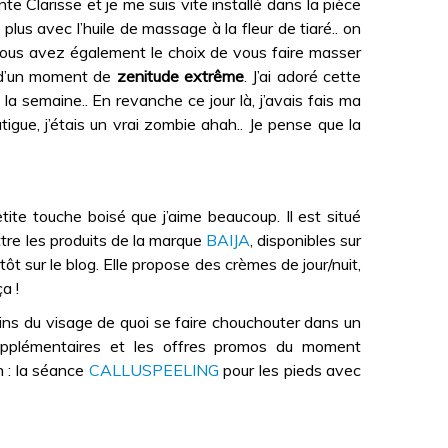
ante Clarisse et je me suis vite installé dans la pièce
us avec l’huile de massage à la fleur de tiaré.. on
Vous avez également le choix de vous faire masser
r d’un moment de
zenitude extrême
. J’ai adoré cette
 la semaine.. En revanche ce jour là, j’avais fais ma
igue, j’étais un vrai zombie ahah.. Je pense que la
te touche boisé que j’aime beaucoup. Il est situé
ttre les produits de la marque
BAIJA
, disponibles sur
ôt sur le blog. Elle propose des crèmes de jour/nuit,
a !
soins du visage de quoi se faire chouchouter dans un
 supplémentaires et les offres promos du moment
n : la séance
CALLUSPEELING
pour les pieds avec