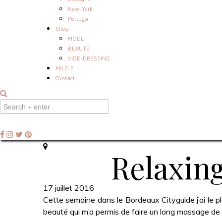
New-York
Portugal
Shop
MODE
BEAUTÉ
VIDE-DRESSING
MILO ?
Contact
Relaxing
17 juillet 2016
Cette semaine dans le Bordeaux Cityguide j’ai le pla
beauté qui m’a permis de faire un long massage de 