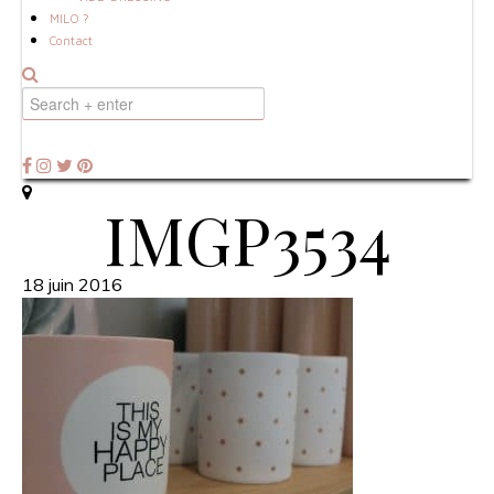
MILO ?
Contact
IMGP3534
18 juin 2016