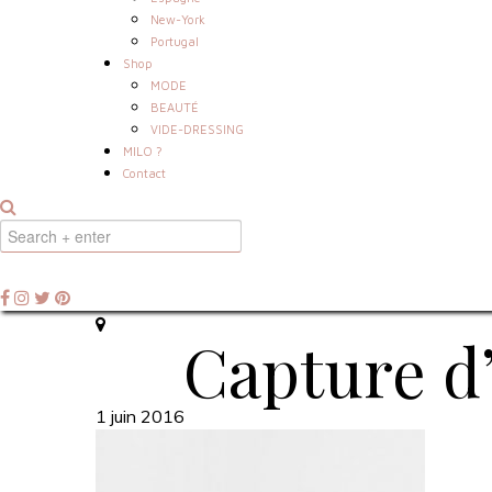
New-York
Portugal
Shop
MODE
BEAUTÉ
VIDE-DRESSING
MILO ?
Contact
Capture d’
1 juin 2016