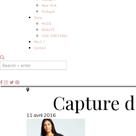
New-York
Portugal
Shop
MODE
BEAUTÉ
VIDE-DRESSING
MILO ?
Contact
Capture d’
11 avril 2016