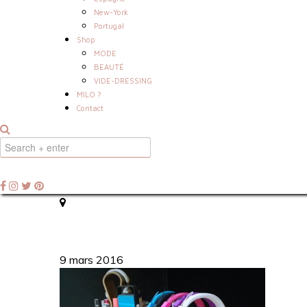
New-York
Portugal
Shop
MODE
BEAUTÉ
VIDE-DRESSING
MILO ?
Contact
9 mars 2016