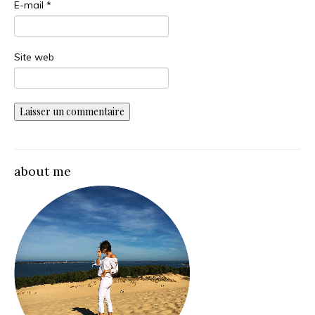
E-mail
*
Site web
about me