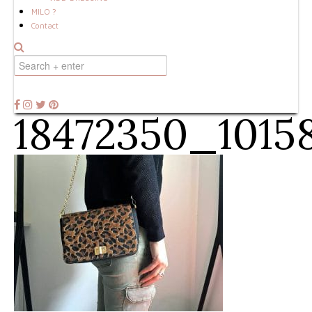
MILO ?
Contact
18472350_1015